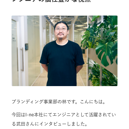
株式情報
ディスクロージャーポリシー
人的資本戦略​
IRカレンダー
プライバシーポリシー
ESGデータ
ガバナンス
腐敗防止ポリシー
外部からの評価・賛同するイニシアチブ
内部統制システムに関する基本方針
顧客対応ポリシー
事業等のリスク
環境ポリシー
よくあるご質問
人権ポリシー
サプライチェーンポリシー
開発ポリシー
ブランディング事業部の林です。こんにちは。
今回はI-ne本社にてエンジニアとして活躍されてい
る武田さんにインタビューしました。