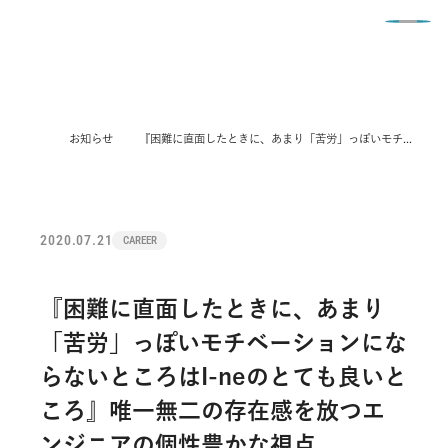
English
COMPANY
BUSINESS
お知らせ
『困難に直面したときに、あまり「苦労」っぽいモチベーションにならないところはI-neのとても良いところ』唯一無二の存在感を放つエンジニアの個性豊かな視点
NEWS
会社情報トップ
SUSTAINABILITY
事業内容トップ
IR
お知らせトップ
経営理念
RECRUIT
サステナビリティトップ
ビジネスモデル
POLICY
IR情報トップ
PRODUCTS
トップメッセージ
採用情報トップ
サステナビリティ トップメッセージ
2020.07.21
CAREER
JBIST
お問い合わせ
各種ポリシー
トップメッセージ
PRESS RELEASE
取締役・執行役員
社員インタビュー
サステナビリティマネジメント
ブランド創出力
コンプライアンスポリシー
経営理念
SUSTAINABILITY
『困難に直面したときに、あまり
会社概要
従業員の成長と活躍を支える制度
Social Beauty Project I-ne
オンライン・オフライン
情報セキュリティポリシー
中期経営計画・成長戦略
「苦労」っぽいモチベーションにな
TOPICS
企業沿革
人的資本戦略​
環境
ブランド一覧
ソーシャルメディアポリシー
らないところはI-neのとても良いと
IRライブラリー
CAREER
電子公告
よくあるご質問
社会
ころ』唯一無二の存在感を放つエ
財務ハイライト
SNS一覧リスト
IR
I-neの公式note
採用エントリー
ガバナンス
ンジニアの個性豊かな視点