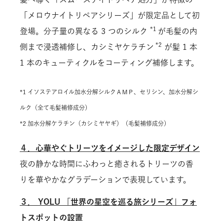
「メロウナイトリペアシリーズ」が限定品として初
*1
登場。分子量の異なる 3 つのシルク
が毛髪の内
*2
側まで浸透補修し、カシミヤケラチン
が髪 1 本
1 本のキューティクルをコーティング補修します。
*1 イソステアロイル加水分解シルクＡＭＰ、セリシン、加水分解シ
ルク（全て毛髪補修成分）
*2 加水分解ケラチン（カシミヤヤギ）（毛髪補修成分）
４．心華やぐトリーツをイメージした限定デザイン
夜の静かな時間にふわっと癒されるトリーツの香
りを華やかなグラデーションで表現しています。
３． YOLU 「世界の星空を巡る旅シリーズ」フォ
トスポットの設置