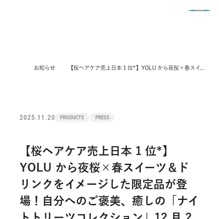
English
COMPANY
BUSINESS
お知らせ
【桜ヘアケア売上日本 1 位*】YOLU から夜桜×春スイーツ＆ドリンクをイメージした限定品が登場！自分へのご褒美、癒しの「ナイトトリーツコレクション」12 月 2 日新発売
NEWS
会社情報トップ
SUSTAINABILITY
事業内容トップ
IR
お知らせトップ
経営理念
RECRUIT
サステナビリティトップ
ビジネスモデル
POLICY
IR情報トップ
PRODUCTS
トップメッセージ
採用情報トップ
サステナビリティ トップメッセージ
2025.11.20
PRODUCTS
PRESS
JBIST
お問い合わせ
各種ポリシー
トップメッセージ
PRESS RELEASE
取締役・執行役員
社員インタビュー
サステナビリティマネジメント
ブランド創出力
コンプライアンスポリシー
経営理念
SUSTAINABILITY
【桜ヘアケア売上日本 1 位*】
会社概要
従業員の成長と活躍を支える制度
Social Beauty Project I-ne
オンライン・オフライン
情報セキュリティポリシー
中期経営計画・成長戦略
YOLU から夜桜×春スイーツ＆ド
TOPICS
企業沿革
人的資本戦略​
環境
ブランド一覧
ソーシャルメディアポリシー
リンクをイメージした限定品が登
IRライブラリー
CAREER
電子公告
よくあるご質問
社会
場！自分へのご褒美、癒しの「ナイ
財務ハイライト
SNS一覧リスト
IR
I-neの公式note
採用エントリー
ガバナンス
トトリーツコレクション」12 月 2