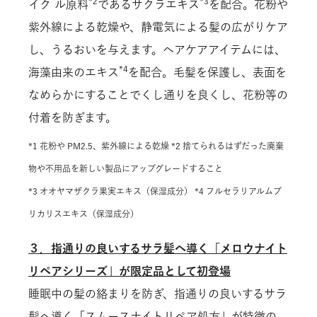
*2
*3
イク ル原料
であるサクラエキス
を配合。花粉や
紫外線による乾燥や、静電気による髪の広がりケア
し、うるおいを与えます。ヘアケアアイテムには、
*4
海藻由来のエキス
を配合。毛髪を保護し、表面を
なめらかにすることでくし通りを良くし、花粉等の
付着を防ぎます。
*1 花粉や PM2.5、紫外線による乾燥 *2 捨てられるはずだった廃棄
物や不用品を新しい製品にアップグレードすること
*3 オオヤマザクラ果実エキス（保湿成分） *4 フルセラリアルムブ
リカリスエキス（保湿成分）
３．指通りの良いするサラ髪へ導く「メロウナイト
リペアシリーズ」が限定品として初登場
睡眠中の髪の絡まりを防ぎ、指通りの良いするサラ
髪へ導く「スムースナイトリペア処方」が特徴の