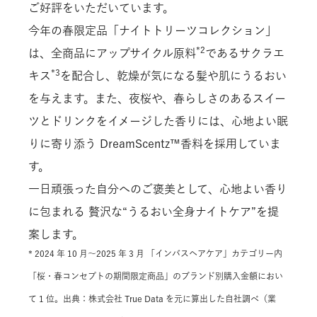
ご好評をいただいています。
今年の春限定品「ナイトトリーツコレクション」
*2
は、全商品にアップサイクル原料
であるサクラエ
*3
キス
を配合し、乾燥が気になる髪や肌にうるおい
を与えます。また、夜桜や、春らしさのあるスイー
ツとドリンクをイメージした香りには、心地よい眠
りに寄り添う DreamScentz™香料を採用していま
す。
一日頑張った自分へのご褒美として、心地よい香り
に包まれる 贅沢な“うるおい全身ナイトケア”を提
案します。
* 2024 年 10 月～2025 年 3 月 「インバスヘアケア」カテゴリー内
「桜・春コンセプトの期間限定商品」のブランド別購入金額におい
て 1 位。出典：株式会社 True Data を元に算出した自社調べ（業