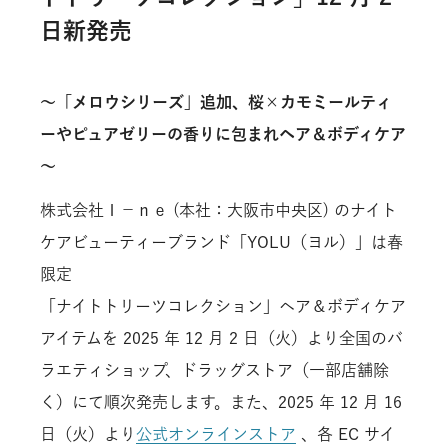
株式情報
ディスクロージャーポリシー
日新発売
人的資本戦略​
IRカレンダー
プライバシーポリシー
ESGデータ
ガバナンス
腐敗防止ポリシー
～「メロウシリーズ」追加、桜×カモミールティ
外部からの評価・賛同するイニシアチブ
内部統制システムに関する基本方針
顧客対応ポリシー
ーやピュアゼリーの香りに包まれヘア＆ボディケア
事業等のリスク
～
環境ポリシー
よくあるご質問
人権ポリシー
株式会社Ｉ－ｎｅ (本社：大阪市中央区) のナイト
ケアビューティーブランド「YOLU（ヨル）」は春
サプライチェーンポリシー
限定
開発ポリシー
「ナイトトリーツコレクション」ヘア＆ボディケア
アイテムを 2025 年 12 月 2 日（火）より全国のバ
ラエティショップ、ドラッグストア（一部店舗除
く）にて順次発売します。また、2025 年 12 月 16
日（火）より
公式オンラインストア
、各 EC サイ