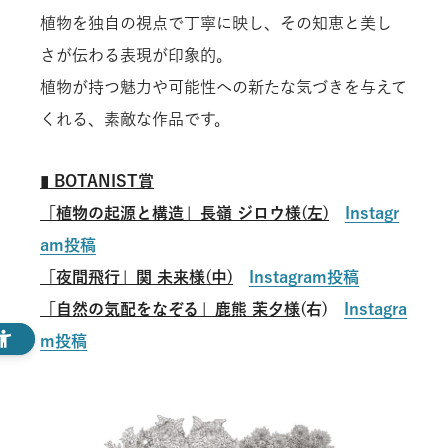
植物を独自の視点で丁寧に映し、その知恵と美し
さが伝わる表現が印象的。
植物が持つ魅力や可能性への新たな気づきを与えて
くれる、素敵な作品です。
▮ BOTANIST賞
「植物の起源と構造」長嶺 ジロウ様
(左)
Instagr
am投稿
「夜間飛行」関 未来様(中)
Instagram投稿
「自然の気配をなぞる」鹿熊 茉夕様
(右)
Instagra
m投稿