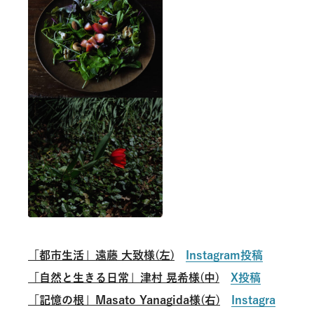
「都市生活」遠藤 大致様(左)
Instagram投稿
「自然と生きる日常」津村 晃希様(中)
X投稿
「記憶の根」Masato Yanagida様(右)
Instagra