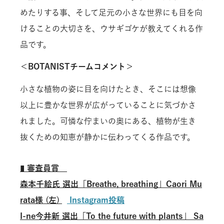
めたりする事、そして足元の小さな世界にも目を向
けることの大切さを、ウサギゴケが教えてくれる作
品です。
＜BOTANISTチームコメント＞
小さな植物の姿に目を向けたとき、そこには想像
以上に豊かな世界が広がっていることに気づかさ
れました。可憐な佇まいの奥にある、植物が生き
抜くための知恵が静かに伝わってくる作品です。
▮
審査員賞
森本千絵氏
選出「
Breathe, breathing
」Caori Mu
rata様 (左)
Instagram
投稿
I-ne
今
井新
選出
「To the future with plants
」
Sa