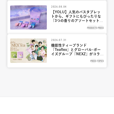
発売 優しく洗える“贅沢クッシ
ョン泡”で、肌荒れ・にきびを防
2026.08.04
ぎ、乾燥しがちな敏感肌をケア
【YOLU】人気のバスタブレッ
トから、ギフトにもぴったりな
「3つの香りのアソートセット」
が9月2日新発売
PRODUCTS
PRESS
2026.07.31
機能性ティーブランド
「Teaflex」とグローバル･ボー
イズグループ「NEXZ」がコラ
ボ！メンバーと一緒にティータ
PRESS
TOPICS
イムを過ごすようなオリジナル
ムービーを公開 フォトカード
風ステッカーなど豪華特典がも
らえるキャンペーン8月1日から
開催