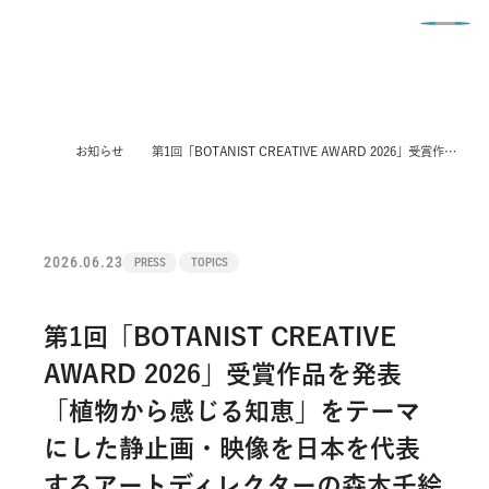
English
COMPANY
BUSINESS
お知らせ
第1回「BOTANIST CREATIVE AWARD 2026」受賞作品を発表 「植物から感じる知恵」をテーマにした静止画・映像を日本を代表するアートディレクターの森本千絵氏が審査
NEWS
会社情報トップ
SUSTAINABILITY
事業内容トップ
IR
お知らせトップ
経営理念
RECRUIT
サステナビリティトップ
ビジネスモデル
POLICY
IR情報トップ
PRODUCTS
トップメッセージ
採用情報トップ
サステナビリティ トップメッセージ
2026.06.23
PRESS
TOPICS
JBIST
お問い合わせ
各種ポリシー
トップメッセージ
PRESS RELEASE
取締役・執行役員
社員インタビュー
サステナビリティマネジメント
ブランド創出力
コンプライアンスポリシー
経営理念
SUSTAINABILITY
第1回「BOTANIST CREATIVE
会社概要
従業員の成長と活躍を支える制度
Social Beauty Project I-ne
オンライン・オフライン
情報セキュリティポリシー
中期経営計画・成長戦略
AWARD 2026」受賞作品を発表
TOPICS
企業沿革
人的資本戦略​
環境
ブランド一覧
ソーシャルメディアポリシー
「植物から感じる知恵」をテーマ
IRライブラリー
CAREER
電子公告
よくあるご質問
社会
にした静止画・映像を日本を代表
財務ハイライト
SNS一覧リスト
IR
I-neの公式note
採用エントリー
ガバナンス
するアートディレクターの森本千絵