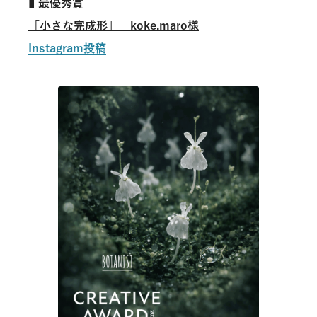
▮
最優秀賞
「小さな完成形」 koke.maro様
Instagram投稿