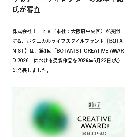
株式情報
ディスクロージャーポリシー
氏が審査
人的資本戦略​
IRカレンダー
プライバシーポリシー
ESGデータ
ガバナンス
腐敗防止ポリシー
株式会社
Ｉ－ｎｅ
（本社：大阪府中央区）が展開
外部からの評価・賛同するイニシアチブ
内部統制システムに関する基本方針
顧客対応ポリシー
する、ボタニカルライフスタイルブランド【BOTA
事業等のリスク
NIST】は、第1回「BOTANIST CREATIVE AWAR
環境ポリシー
D 2026」における受賞作品を2026年6月23日(火)
よくあるご質問
人権ポリシー
に発表しました。
サプライチェーンポリシー
開発ポリシー