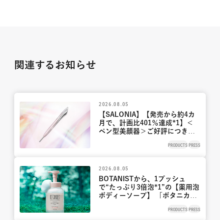
関連するお知らせ
2026.08.05
【SALONIA】【発売から約4カ
月で、計画比401％達成*1】＜
ペン型美顔器＞ご好評につき新
色ピンク 8月21日新発売！1分間
PRODUCTS
PRESS
で速攻リフトケア*2、時間と場
所を選ばず美顔へ
2026.08.05
BOTANISTから、1プッシュ
で“たっぷり3倍泡*1”の【薬用泡
ボディーソープ】 「ボタニカル
ボディーソープフォーム マイル
PRODUCTS
PRESS
ドケア」が9月1日（火）より新