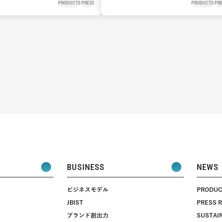
9月1日（火）より新発
PRODUCTS
PRESS
PRODUCTS
PR
しく洗える“贅沢クッション
、肌荒れ・にきびを防ぎ、
がちな敏感肌をケア
BUSINESS
NEWS
ビジネスモデル
PRODUC
JBIST
PRESS 
ブランド創出力
SUSTAIN