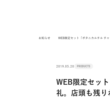
COMPANY
経営理念
お知らせ
WEB限定セット「ボタニカルチル チ
トップメッセージ
取締役・執行役員
会社概要
企業沿革
電子公告
2019.05.20
PRODUCTS
I-neの公式note
WEB限定セッ
礼。店頭も残り
IR