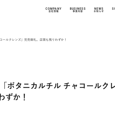
COMPANY
BUSINESS
NEWS
S
会社情報
事業内容
お知らせ
BUSINESS
NEWS
COMPANY
BUSINESS
NEWS
SUSTAINABILITY
IR
RECRUIT
ビジネスモデル
PRODUCTS
会社情報
事業内容
お知らせ
サステナビリティ
投資家情報
採用情報
ャコールクレンズ」完売御礼。店頭も残りわずか！
JBIST
PRESS RELEASE
ブランド創出力
SUSTAINABILITY
オンライン・オフライン
TOPICS
ブランド一覧
CAREER
IR
ト「ボタニカルチル チャコールク
わずか！