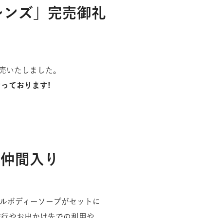
関する基本方針
社員インタビュー
レンズ」完売御礼
従業員の成長と活躍を支える制度
人的資本戦略​
よくあるご質問
採用エントリー
完売いたしました。
なっております!
く仲間入り
ルボディーソープがセットに
旅行やお出かけ先での利用や、