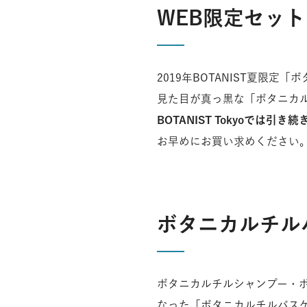
トップメッセージ
WEB限定セッ
経営理念
中期経営計画・成長戦略
IRライブラリー
2019年BOTANIST夏限
見た目が真っ黒な「ボタニカル
BOTANIST Tokyoで
POLICY
お早めにお買い求めください
ボタニカルチル
ボタニカルチルシャンプー・
なった「ボタニカルチルバスケ