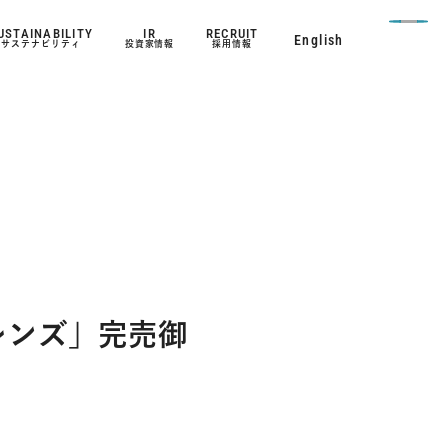
USTAINABILITY
IR
RECRUIT
English
English
サステナビリティ
投資家情報
採用情報
SUSTAINABILITY
サステナビリティ トップメッセージ
サステナビリティマネジメント
Social Beauty Project I-ne
環境
社会
ガバナンス
人的資本戦略​
ESGデータ
レンズ」完売御
外部からの評価・賛同するイニシアチブ
RECRUIT