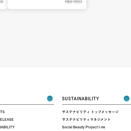
過ごすようなオリジナルムービー
ESS
PRESS
TOPICS
を公開 フォトカード風ステッカ
ーなど豪華特典がもらえるキャン
ペーン8月1日から開催
SUSTAINABILITY
TS
サステナビリティ トップメッセージ
RELEASE
サステナビリティマネジメント
ABILITY
Social Beauty Project I-ne