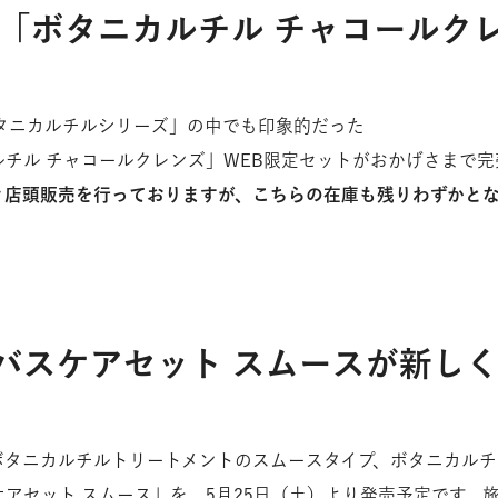
財務ハイライト
内部統制システムに
ト「ボタニカルチル チャコールク
株式情報
事業等のリスク
IRカレンダー
よくあるご質問
ガバナンス
定「ボタニカルチルシリーズ」の中でも印象的だった
チル チャコールクレンズ」WEB限定セットがおかげさまで
は引き続き店頭販売を行っておりますが、こちらの在庫も残りわずかと
お問い合わせ
。
バスケアセット スムースが新し
ボタニカルチルトリートメントのスムースタイプ、ボタニカルチ
アセット スムース」を、5月25日（土）より発売予定です。