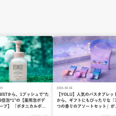
05
2026.08.04
NISTから、1プッシュで“た
【YOLU】人気のバスタブレッ
3倍泡*1”の【薬用泡ボデ
から、ギフトにもぴったりな「
ープ】 「ボタニカルボデ
つの香りのアソートセット」が
ープフォーム マイルドケ
月2日新発売