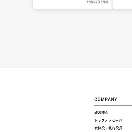
リフトケア*2、時間と場所を選
ア」が
PRODUCTS
PRESS
ばず美顔へ
売 優
泡”で
乾燥し
COMPANY
経営理念
トップメッセージ
取締役・執行役員